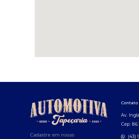
Contato
Av. Ingl
Cep: 86
Cadastre em nosso
(43)