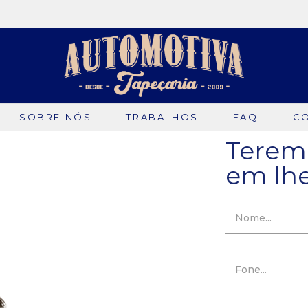
SOBRE NÓS
TRABALHOS
FAQ
C
Teremo
em lhe