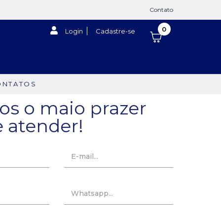
Contato
0
Login
Cadastre-se
ONTATOS
s o maio prazer
 atender!