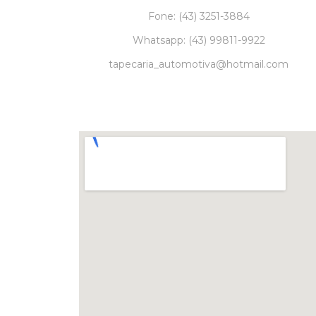
Fone:
(43) 3251-3884
Whatsapp:
(43) 99811-9922
t
apecaria_automotiva@hotmail.com