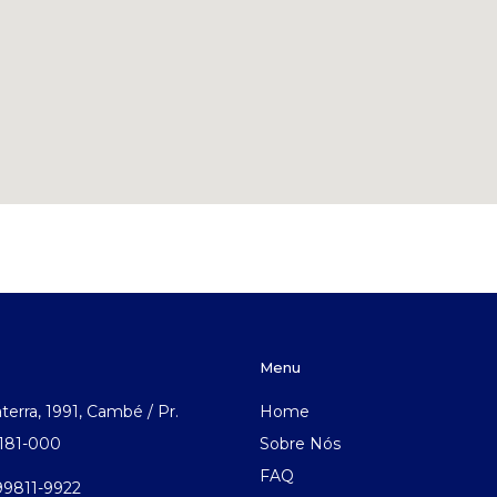
Menu
aterra, 1991, Cambé / Pr.
Home
.181-000
Sobre Nós
FAQ
 99811-9922