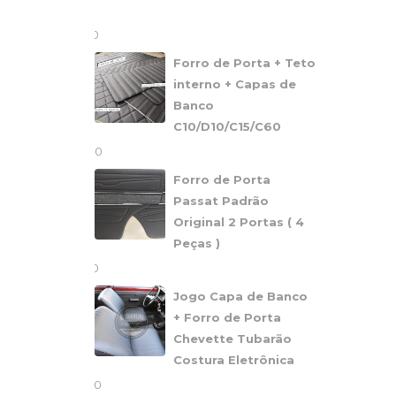
Portas
R$
1.780,00
Forro de Porta + Teto
interno + Capas de
Banco
C10/D10/C15/C60
R$
2.040,00
Forro de Porta
Passat Padrão
Original 2 Portas ( 4
Peças )
R$
1.200,00
Jogo Capa de Banco
+ Forro de Porta
Chevette Tubarão
Costura Eletrônica
R$
2.660,00