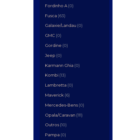
Fordinho A
(0)
Fusca
(63)
Galaxie/Landau
(0)
GMC
(0)
Gordine
(0)
Jeep
(0)
Karmann Ghia
(0)
Kombi
(13)
Lambretta
(0)
Maverick
(6)
Mercedes-Bens
(0)
Opala/Caravan
(111)
Outros
(10)
Pampa
(0)