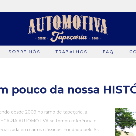
SOBRE NÓS
TRABALHOS
FAQ
C
m pouco da nossa HIST
ando desde 2009 no ramo de tapeçaria, a
EÇARIA AUTOMOTIVA se tornou referência e
cializada em carros clássicos. Fundado pelo Sr.