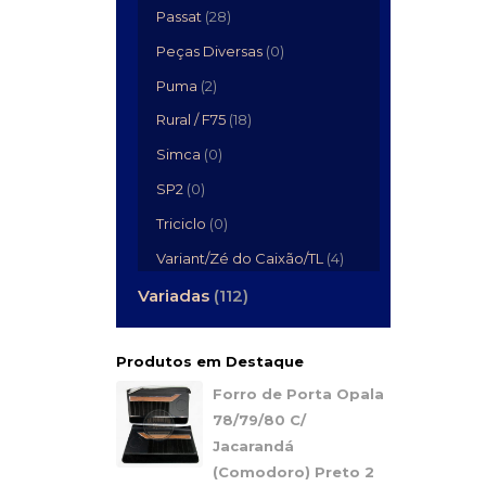
Passat
(28)
Peças Diversas
(0)
Puma
(2)
Rural / F75
(18)
Simca
(0)
SP2
(0)
Triciclo
(0)
Variant/Zé do Caixão/TL
(4)
Variadas
(112)
Produtos em Destaque
Forro de Porta Opala
78/79/80 C/
Jacarandá
(Comodoro) Preto 2