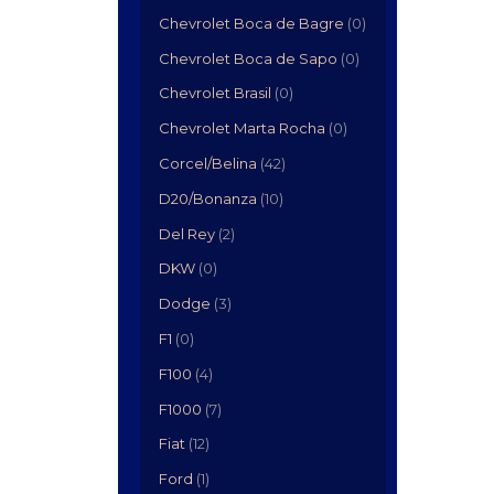
Chevrolet Boca de Bagre
(0)
Chevrolet Boca de Sapo
(0)
Chevrolet Brasil
(0)
Chevrolet Marta Rocha
(0)
Corcel/Belina
(42)
D20/Bonanza
(10)
Del Rey
(2)
DKW
(0)
Dodge
(3)
F1
(0)
F100
(4)
F1000
(7)
Fiat
(12)
Ford
(1)