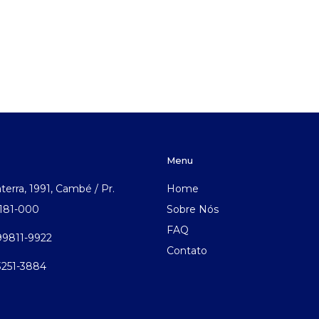
Menu
aterra, 1991, Cambé / Pr.
Home
.181-000
Sobre Nós
FAQ
 99811-9922
Contato
 3251-3884