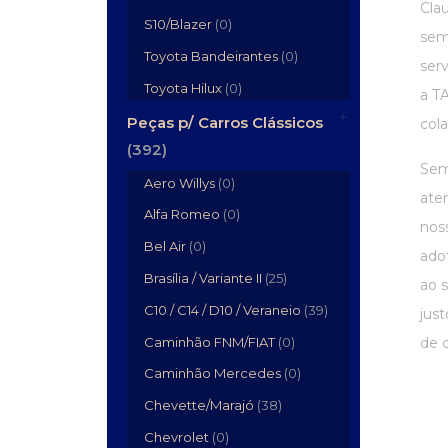
Cla
S10/Blazer
(0)
sem
Toyota Bandeirantes
(0)
ser
Toyota Hilux
(0)
a T
Peças p/ Carros Clássicos
cola
(392)
Sem
Aero Willys
(0)
aten
Alfa Romeo
(0)
nos
Bel Air
(0)
ado
Brasília / Variante II
(25)
ao 
C10 / C14 / D10 / Veraneio
(39)
just
Caminhão FNM/FIAT
(0)
de c
Caminhão Mercedes
(0)
Chevette/Marajó
(38)
Chevrolet
(0)