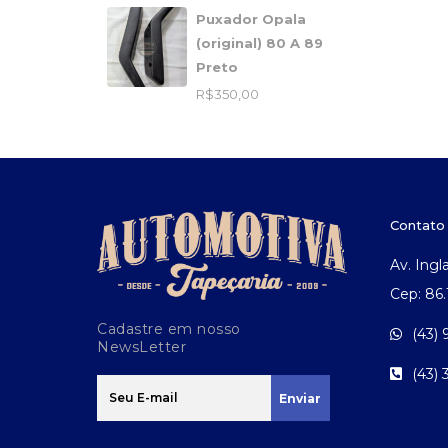
Puxador Opala
(original) 80 A 89
Preto
R$
350,00
Contato
Av. Ingl
Cep: 86
Cadastre em nosso
(43)
NewsLetter
(43)
Enviar