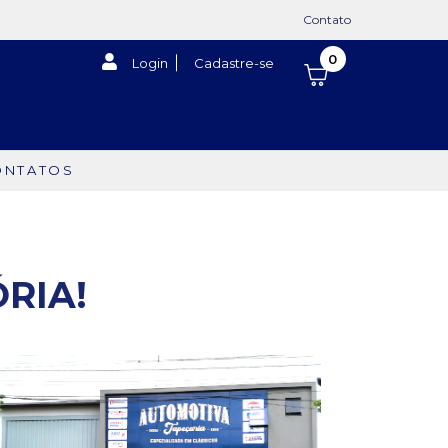
Contato
0
Login
Cadastre-se
ONTATOS
ÓRIA!