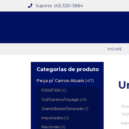
Suporte: (43) 3251-3884
HOME
Categorias de produto
Peça p/ Carros Atuais
(47)
U
F250/F350
(0)
Gol/Saveiro/Voyage
(46)
Atu
Grand Blazer/Silverado
(1)
TAP
Importados
(0)
espe
Nacionais
(0)