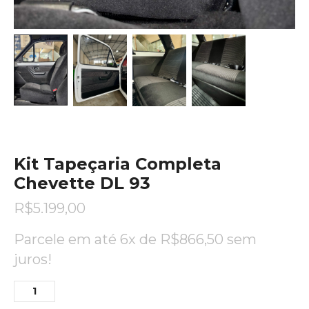
Kit Tapeçaria Completa
Chevette DL 93
R$
5.199,00
Parcele em até 6x de
R$
866,50
sem
juros!