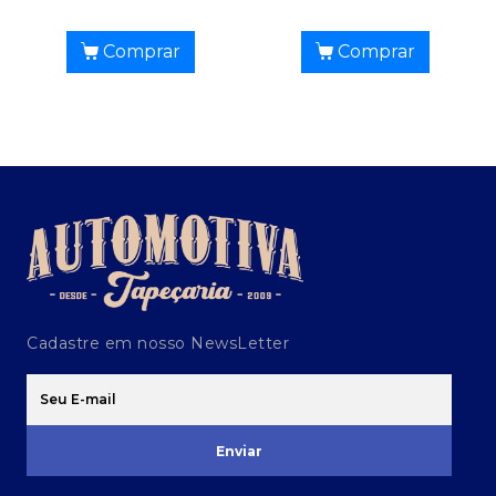
Comprar
Comprar
Cadastre em nosso NewsLetter
Enviar