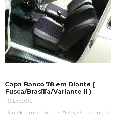
Capa Banco 78 em Diante (
Fusca/Brasilia/Variante li )
R$
1.880,00
Parcele em até 6x de
R$
313,33
sem juros!