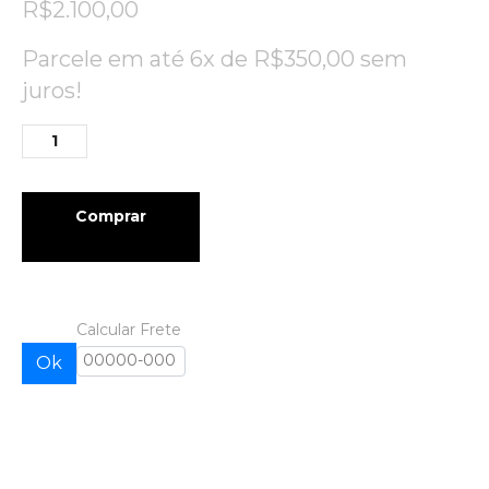
R$
2.100,00
Parcele em até 6x de
R$
350,00
sem
juros!
Comprar
Calcular Frete
Ok