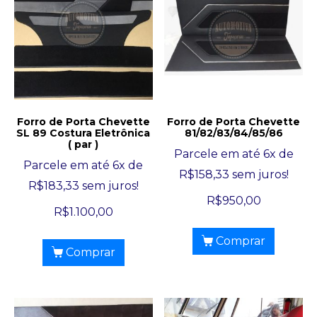
Forro de Porta Chevette
Forro de Porta Chevette
SL 89 Costura Eletrônica
81/82/83/84/85/86
( par )
Parcele em até 6x de
Parcele em até 6x de
R$
158,33
sem juros!
R$
183,33
sem juros!
R$
950,00
R$
1.100,00
Comprar
Comprar