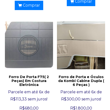
Comprar
Comprar
Forro De Porta F75( 2
Forro de Porta e Óculos
Peças) Em Costura
da Kombi Cabine Dupla (
Eletrônica
6 Peças )
Parcele em até 6x de
Parcele em até 6x de
R$
113,33
sem juros!
R$
300,00
sem juros!
R$
680,00
R$
1.800,00