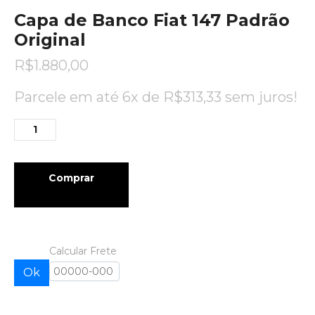
Capa de Banco Fiat 147 Padrão
Original
R$
1.880,00
Parcele em até 6x de
R$
313,33
sem juros!
Comprar
Calcular Frete
Ok