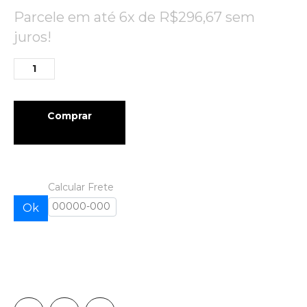
Parcele em até 6x de
R$
296,67
sem
juros!
Comprar
Calcular Frete
Ok