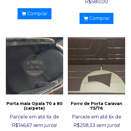
R$
580,00
Comprar
Comprar
Porta mala Opala 70 a 80
Forro de Porta Caravan
(carpete)
75/76
Parcele em até 6x de
Parcele em até 6x de
R$
146,67
sem juros!
R$
258,33
sem juros!