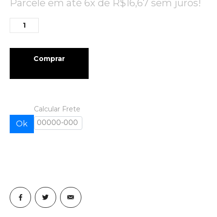
Parcele em até 6x de
R$
16,67
sem juros!
Comprar
Calcular Frete
Ok