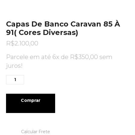
Capas De Banco Caravan 85 À
91( Cores Diversas)
R$
2.100,00
Parcele em até 6x de
R$
350,00
sem
juros!
Comprar
Calcular Frete