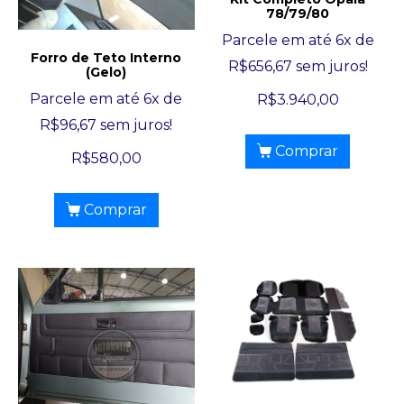
78/79/80
Parcele em até 6x de
Forro de Teto Interno
R$
656,67
sem juros!
(Gelo)
Parcele em até 6x de
R$
3.940,00
R$
96,67
sem juros!
Comprar
R$
580,00
Comprar