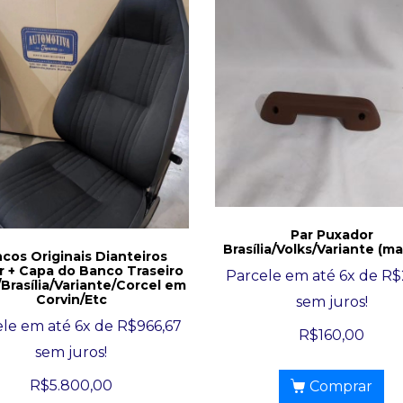
Par Puxador
Brasília/Volks/Variante (m
cos Originais Dianteiros
r + Capa do Banco Traseiro
Parcele em até 6x de
R$
Brasília/Variante/Corcel em
Corvin/Etc
sem juros!
le em até 6x de
R$
966,67
R$
160,00
sem juros!
R$
5.800,00
Comprar