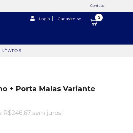
Contato
0
Login
Cadastre-se
ONTATOS
o + Porta Malas Variante
de
R$
246,67
sem juros!