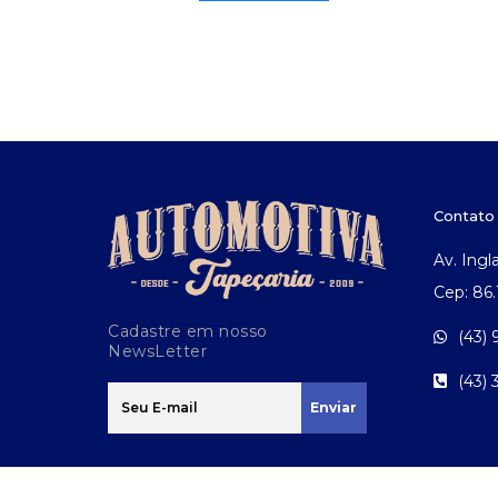
Contato
Av. Ingl
Cep: 86
Cadastre em nosso
(43)
NewsLetter
(43)
Enviar