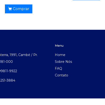
Comprar
Menu
aterra, 1991, Cambé / Pr.
Home
.181-000
Sobre Nós
FAQ
 99811-9922
Contato
 3251-3884