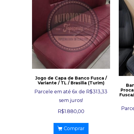
Jogo de Capa de Banco Fusca /
Variante / TL / Brasilia (Turim)
Ban
Proca
Parcele em até 6x de
R$
313,33
Fusca/
sem juros!
Parce
R$
1.880,00
Comprar