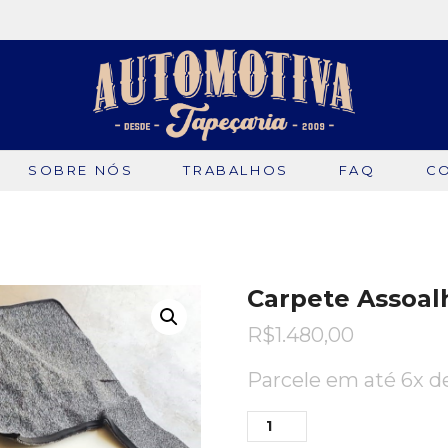
SOBRE NÓS
TRABALHOS
FAQ
C
Carpete Assoalh
R$
1.480,00
Parcele em até 6x 