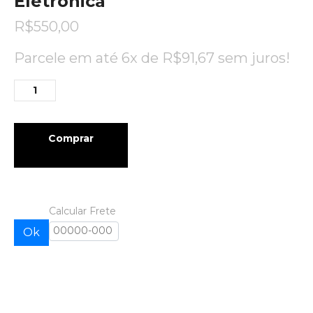
Eletrônica
R$
550,00
Parcele em até 6x de
R$
91,67
sem juros!
Comprar
Calcular Frete
Ok