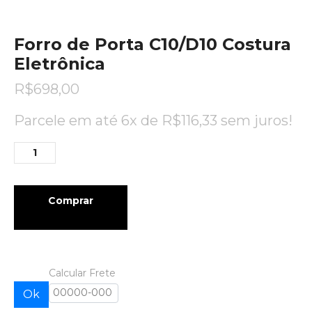
Forro de Porta C10/D10 Costura
Eletrônica
R$
698,00
Parcele em até 6x de
R$
116,33
sem juros!
Comprar
Calcular Frete
Ok