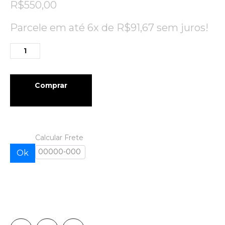
R$
550,00
Parcele em até 6x de
R$
91,67
sem juros!
Comprar
Calcular Frete
Ok