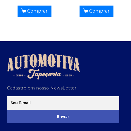
Comprar
Comprar
Cadastre em nosso NewsLetter
Enviar