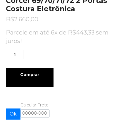
Corcel 69/70/71/72 2 Portas
Costura Eletrônica
R$
2.660,00
Parcele em até 6x de
R$
443,33
sem
juros!
Comprar
Calcular Frete
Ok