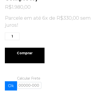
R$
1.980,00
Parcele em até 6x de
R$
330,00
sem
juros!
Comprar
Calcular Frete
Ok