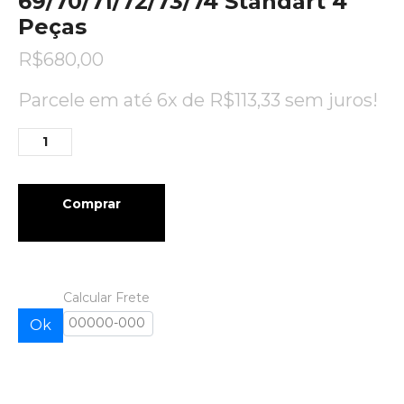
69/70/71/72/73/74 Standart 4
Peças
R$
680,00
Parcele em até 6x de
R$
113,33
sem juros!
Comprar
Calcular Frete
Ok