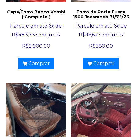
Capa/Forro Banco Kombi
Forro de Porta Fusca
( Completo )
1500 Jacarandá 71/72/73
Parcele em até 6x de
Parcele em até 6x de
R$
483,33
sem juros!
R$
96,67
sem juros!
R$
2.900,00
R$
580,00
Comprar
Comprar