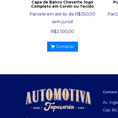
Capa de Banco Chevette Jogo
Pu
Completo em Corvin ou Tecido
Parcele em até 6x de
R$
350,00
Parc
sem juros!
R$
2.100,00
Comprar
Contato
Av. Ingl
Cep: 86