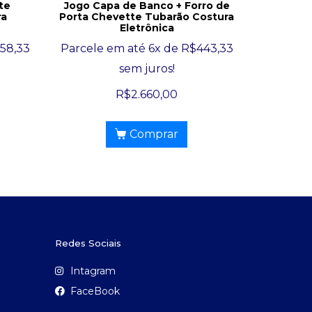
te
Jogo Capa de Banco + Forro de
ra
Porta Chevette Tubarão Costura
Eletrônica
158,33
Parcele em até 6x de
R$
443,33
sem juros!
R$
2.660,00
Comprar
Redes Sociais
Intagram
FaceBook