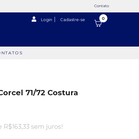
Contato
0
Login
Cadastre-se
ONTATOS
Corcel 71/72 Costura
de
R$
163,33
sem juros!