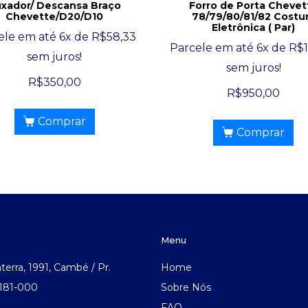
xador/ Descansa Braço
Forro de Porta Chevet
Chevette/D20/D10
78/79/80/81/82 Costu
Eletrônica ( Par)
ele em até 6x de
R$
58,33
Parcele em até 6x de
R$
sem juros!
sem juros!
R$
350,00
R$
950,00
Comprar
Comprar
Menu
aterra, 1991, Cambé / Pr.
Home
.181-000
Sobre Nós
FAQ