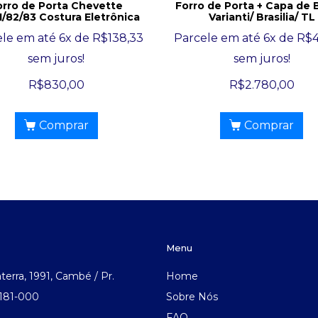
orro de Porta Chevette
Forro de Porta + Capa de
1/82/83 Costura Eletrônica
Varianti/ Brasilia/ TL
le em até 6x de
R$
138,33
Parcele em até 6x de
R$
sem juros!
sem juros!
R$
830,00
R$
2.780,00
Comprar
Comprar
Menu
aterra, 1991, Cambé / Pr.
Home
.181-000
Sobre Nós
FAQ