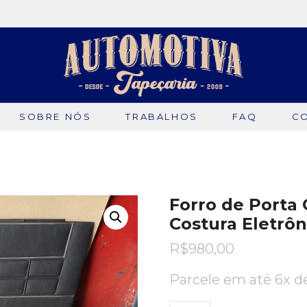
SOBRE NÓS
TRABALHOS
FAQ
C
Forro de Porta 
Costura Eletrôni
R$
980,00
Parcele em até 6x 