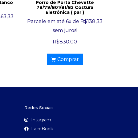
 Banco
Forro de Porta Chevette
78/79/801/81/82 Costura
Eletrônica ( par )
463,33
Parcele em até 6x de
R$
138,33
sem juros!
R$
830,00
Comprar
Redes Sociais
Intagram
FaceBook