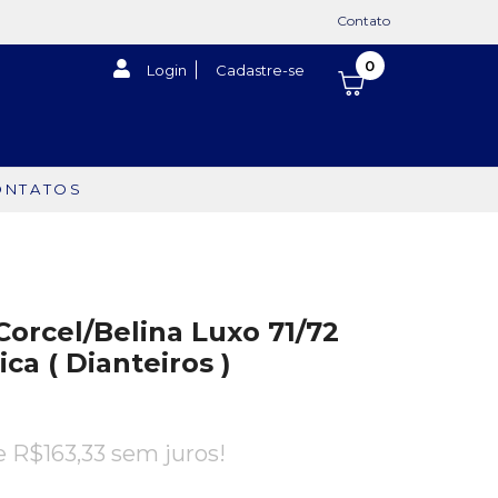
Contato
0
Login
Cadastre-se
ONTATOS
Corcel/Belina Luxo 71/72
ca ( Dianteiros )
de
R$
163,33
sem juros!