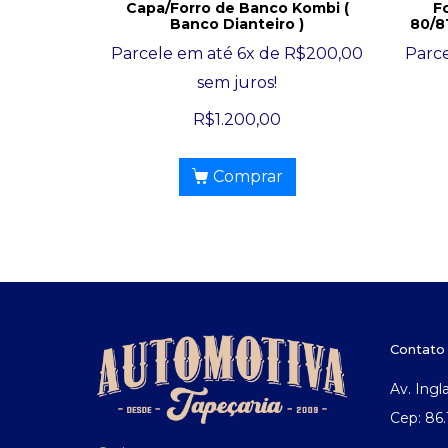
Capa/Forro de Banco Kombi (
F
Banco Dianteiro )
80/8
Parcele em até 6x de
R$
200,00
Parce
sem juros!
R$
1.200,00
Comprar
Contato
Av. Ingl
Cep: 86