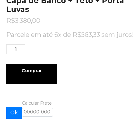
Capa de Banco + Teto + Porta
Luvas
R$
3.380,00
Parcele em até 6x de
R$
563,33
sem juros!
Comprar
Calcular Frete
Ok