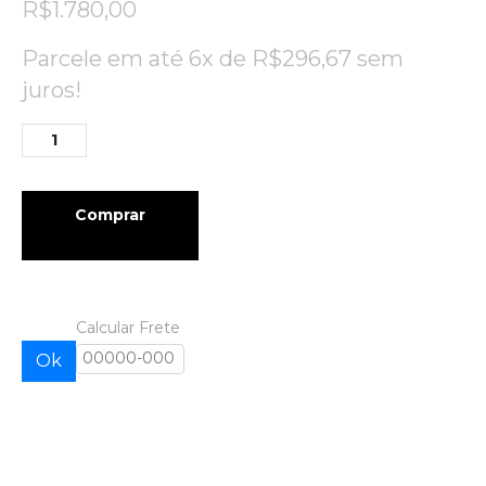
R$
1.780,00
Parcele em até 6x de
R$
296,67
sem
juros!
Comprar
Calcular Frete
Ok