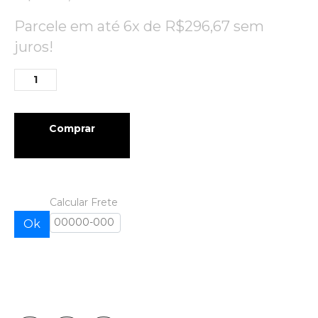
Parcele em até 6x de
R$
296,67
sem
juros!
Comprar
Calcular Frete
Ok