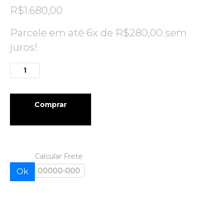
R$
1.680,00
Parcele em até 6x de
R$
280,00
sem
juros!
Comprar
Calcular Frete
Ok