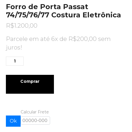
Forro de Porta Passat
74/75/76/77 Costura Eletrônica
R$
1.200,00
Parcele em até 6x de
R$
200,00
sem
juros!
Comprar
Calcular Frete
Ok