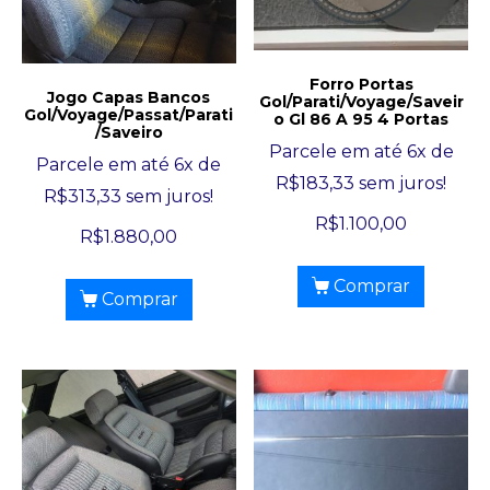
Forro Portas
Jogo Capas Bancos
Gol/Parati/Voyage/Saveir
Gol/Voyage/Passat/Parati
o Gl 86 A 95 4 Portas
/Saveiro
Parcele em até 6x de
Parcele em até 6x de
R$
183,33
sem juros!
R$
313,33
sem juros!
R$
1.100,00
R$
1.880,00
Comprar
Comprar