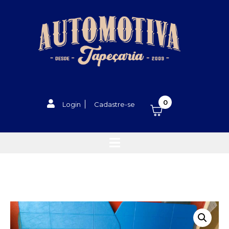
0
Login
Cadastre-se