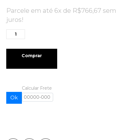
Parcele em até 6x de
R$
766,67
sem
juros!
Comprar
Calcular Frete
Ok