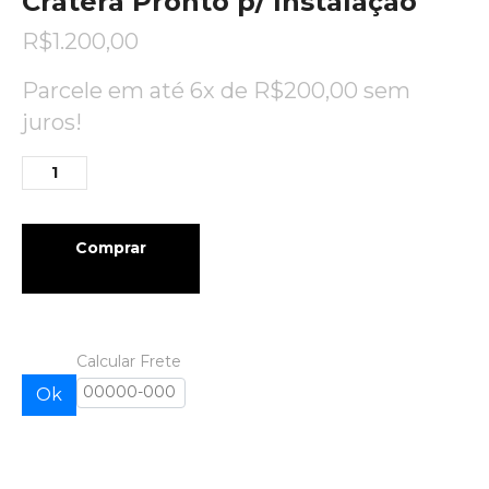
Cratera Pronto p/ Instalação
R$
1.200,00
Parcele em até 6x de
R$
200,00
sem
juros!
Comprar
Calcular Frete
Ok