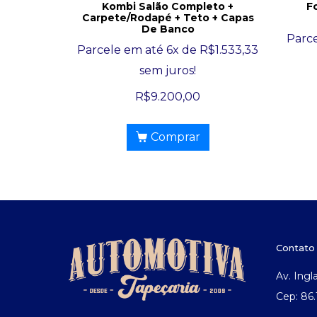
Kombi Salão Completo +
F
Carpete/Rodapé + Teto + Capas
De Banco
Parc
Parcele em até 6x de
R$
1.533,33
sem juros!
R$
9.200,00
Comprar
Contato
Av. Ingl
Cep: 86