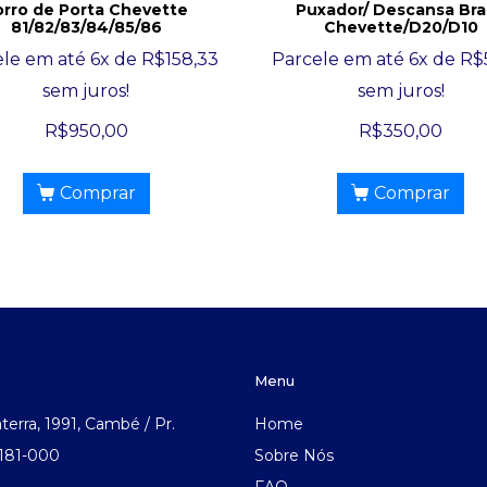
orro de Porta Chevette
Puxador/ Descansa Br
81/82/83/84/85/86
Chevette/D20/D10
ele em até 6x de
R$
158,33
Parcele em até 6x de
R$
sem juros!
sem juros!
R$
950,00
R$
350,00
Comprar
Comprar
Menu
aterra, 1991, Cambé / Pr.
Home
.181-000
Sobre Nós