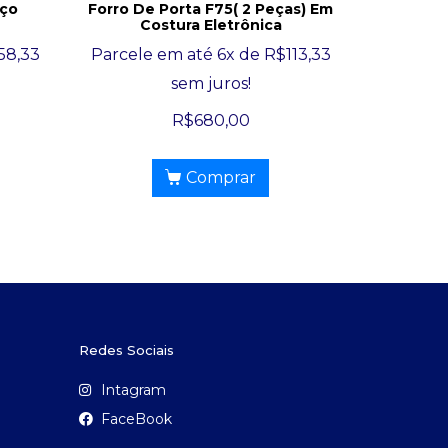
aço
Forro De Porta F75( 2 Peças) Em
Costura Eletrônica
58,33
Parcele em até 6x de
R$
113,33
sem juros!
R$
680,00
Comprar
Redes Sociais
Intagram
FaceBook