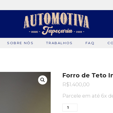
SOBRE NÓS
TRABALHOS
FAQ
C
Forro de Teto I
R$
1.400,00
Parcele em até 6x 