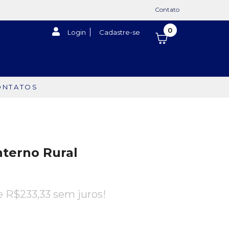
Contato
0
Login
Cadastre-se
ONTATOS
nterno Rural
de
R$
233,33
sem juros!