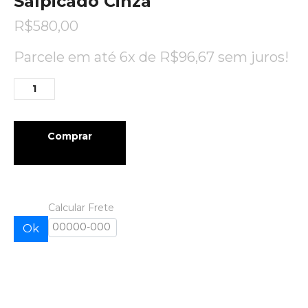
Salpicado Cinza
R$
580,00
Parcele em até 6x de
R$
96,67
sem juros!
Comprar
Calcular Frete
Ok