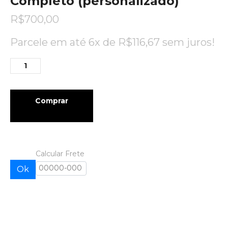
Completo (personalizado)
R$
700,00
Parcele em até 6x de
R$
116,67
sem juros!
Comprar
Calcular Frete
Ok