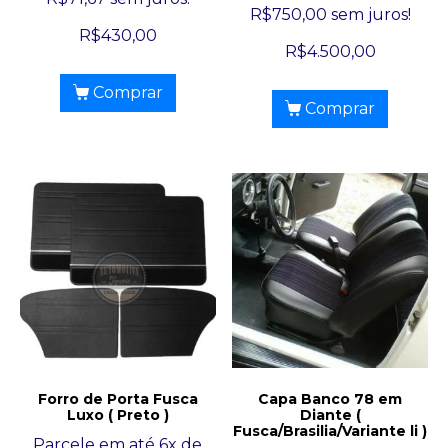
R$
750,00
sem juros!
R$
430,00
R$
4.500,00
Comprar
Comprar
Forro de Porta Fusca
Capa Banco 78 em
Luxo ( Preto )
Diante (
Fusca/Brasilia/Variante li )
Parcele em até 6x de