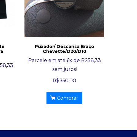
te
Puxador/ Descansa Braço
ra
Chevette/D20/D10
Parcele em até 6x de
R$
58,33
158,33
sem juros!
R$
350,00
Comprar