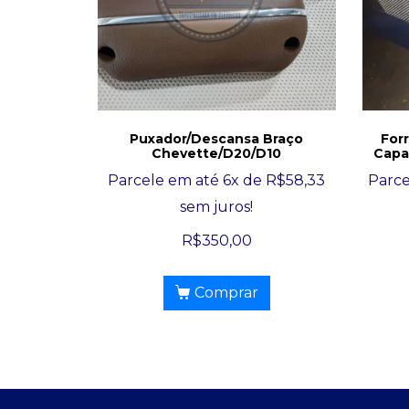
Puxador/Descansa Braço
For
Chevette/D20/D10
Capa
Parcele em até 6x de
R$
58,33
Parce
sem juros!
R$
350,00
Comprar