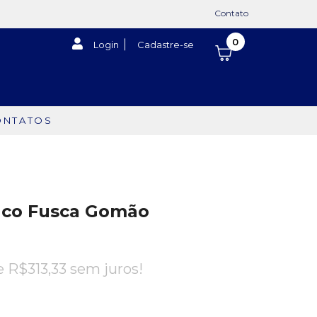
Contato
0
Login
Cadastre-se
ONTATOS
nco Fusca Gomão
de
R$
313,33
sem juros!