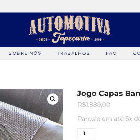
SOBRE NÓS
TRABALHOS
FAQ
C
Jogo Capas Ba
R$
1.880,00
Parcele em até 6x 