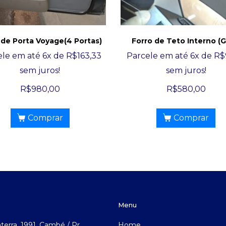
 de Porta Voyage(4 Portas)
Forro de Teto Interno (G
ele em até 6x de
R$
163,33
Parcele em até 6x de
R$
sem juros!
sem juros!
R$
980,00
R$
580,00
Comprar
Comprar
Menu
aterra, 1991, Cambé / Pr.
Home