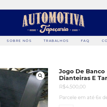
SOBRE NÓS
TRABALHOS
FAQ
C
Jogo De Banco 
Dianteiras E Ta
R$
4.500,00
Parcele em até 6x 