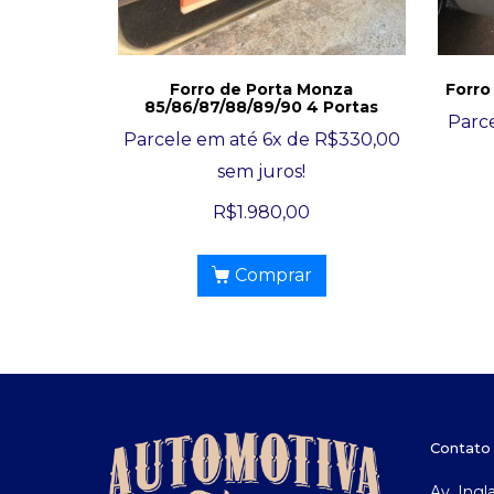
Forro de Porta Monza
Forro
85/86/87/88/89/90 4 Portas
Parc
Parcele em até 6x de
R$
330,00
sem juros!
R$
1.980,00
Comprar
Contato
Av. Ingl