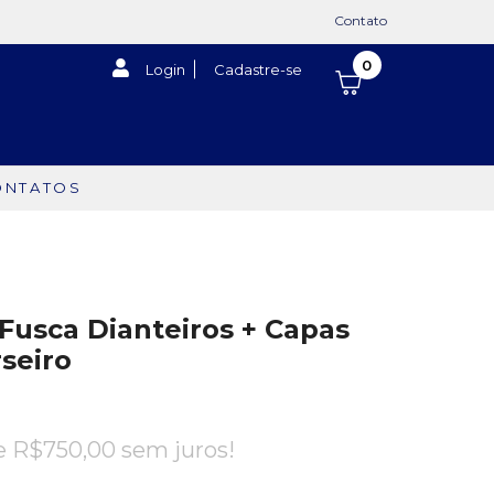
Contato
0
Login
Cadastre-se
ONTATOS
Fusca Dianteiros + Capas
rseiro
de
R$
750,00
sem juros!