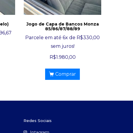
elo)
Jogo de Capa de Bancos Monza
85/86/87/88/89
96,67
Parcele em até 6x de
R$
330,00
sem juros!
R$
1.980,00
Comprar
Redes Sociais
Intagram