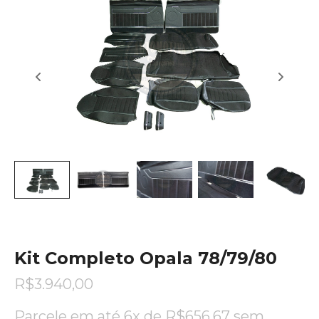
Kit Completo Opala 78/79/80
R$
3.940,00
Parcele em até 6x de
R$
656,67
sem