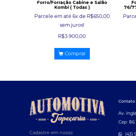
Forro/Forração Cabine e Salão
F
Kombi ( Todas )
76/7
Parcele em até 6x de
R$
650,00
Parc
sem juros!
R$
3.900,00
Comprar
Contato
Av. Ingl
Cep: 86
Cadastre em nosso
(43)