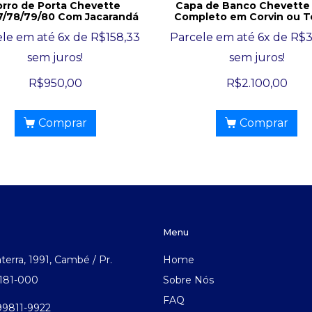
orro de Porta Chevette
Capa de Banco Chevette
7/78/79/80 Com Jacarandá
Completo em Corvin ou T
ele em até 6x de
R$
158,33
Parcele em até 6x de
R$
sem juros!
sem juros!
R$
950,00
R$
2.100,00
Comprar
Comprar
Menu
aterra, 1991, Cambé / Pr.
Home
.181-000
Sobre Nós
FAQ
 99811-9922