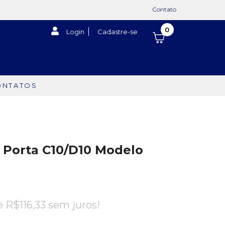
Contato
0
Login
Cadastre-se
ONTATOS
e Porta C10/D10 Modelo
de
R$
116,33
sem juros!