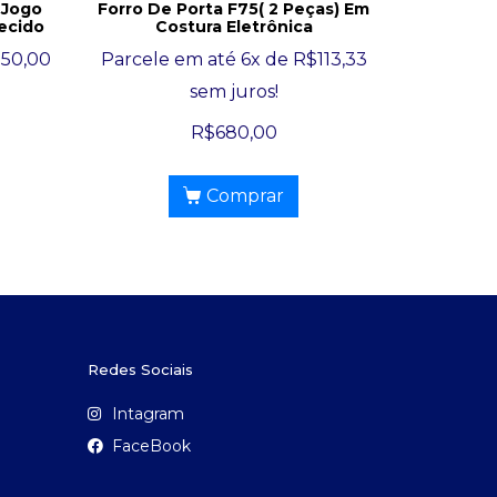
 Jogo
Forro De Porta F75( 2 Peças) Em
ecido
Costura Eletrônica
350,00
Parcele em até 6x de
R$
113,33
sem juros!
R$
680,00
Comprar
Redes Sociais
Intagram
FaceBook