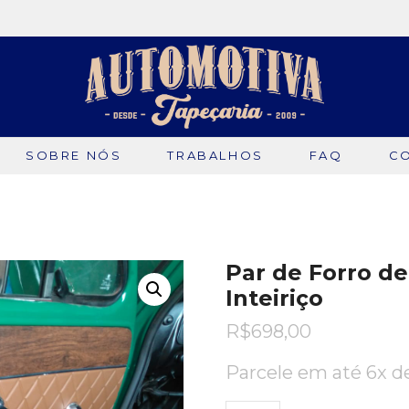
SOBRE NÓS
TRABALHOS
FAQ
C
Par de Forro d
Inteiriço
R$
698,00
Parcele em até 6x 