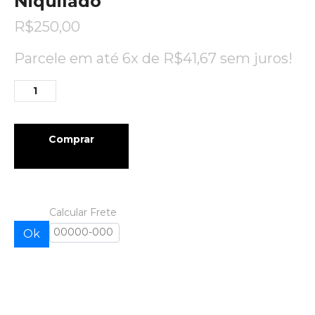
Niquilado
R$
250,00
Parcele em até 6x de
R$
41,67
sem juros!
Comprar
Calcular Frete
Ok