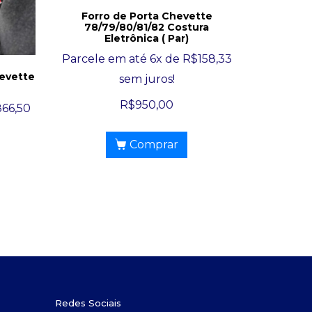
Forro de Porta Chevette
78/79/80/81/82 Costura
Eletrônica ( Par)
Parcele em até 6x de
R$
158,33
evette
sem juros!
R$
950,00
866,50
Comprar
Redes Sociais