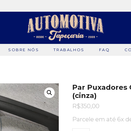
SOBRE NÓS
TRABALHOS
FAQ
C
Par Puxadores 
(cinza)
R$
350,00
Parcele em até 6x 