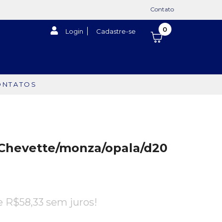
Contato
0
Login
Cadastre-se
ONTATOS
Chevette/monza/opala/d20
de
R$
58,33
sem juros!