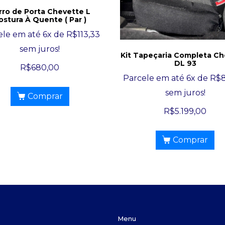
rro de Porta Chevette L
ostura À Quente ( Par )
ele em até 6x de
R$
113,33
sem juros!
Kit Tapeçaria Completa Ch
DL 93
R$
680,00
Parcele em até 6x de
R$
sem juros!
Comprar
R$
5.199,00
Comprar
Menu