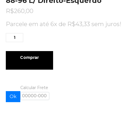
88-96 L/ Direito-Esquerdo
R$
260,00
Parcele em até 6x de
R$
43,33
sem juros!
Comprar
Calcular Frete
Ok