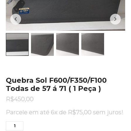
Quebra Sol F600/F350/F100
Todas de 57 á 71 ( 1 Peça )
R$
450,00
Parcele em até 6x de
R$
75,00
sem juros!