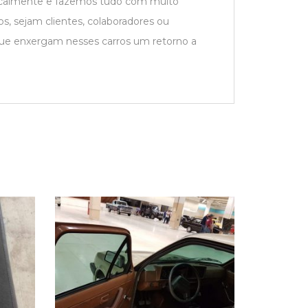
localmente e fazemos tudo com muito
s, sejam clientes, colaboradores ou
que enxergam nesses carros um retorno a