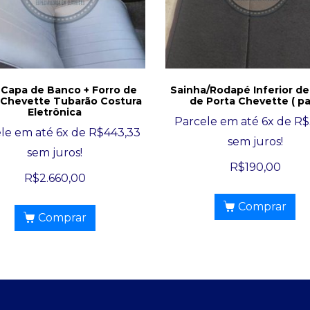
 Capa de Banco + Forro de
Sainha/Rodapé Inferior de
 Chevette Tubarão Costura
de Porta Chevette ( pa
Eletrônica
Parcele em até 6x de
R$
le em até 6x de
R$
443,33
sem juros!
sem juros!
R$
190,00
R$
2.660,00
Comprar
Comprar