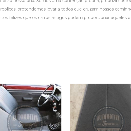
 fiel ao nosso dna. Somos uma confecção própria, produzimos 
r replicas, pretendemos levar a todos que cruzam nossos caminho
os felizes que os carros antigos podem proporcionar aqueles 