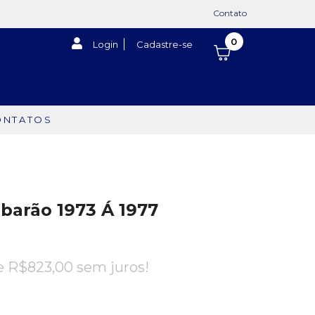
Contato
0
Login
Cadastre-se
ONTATOS
barão 1973 Á 1977
de
R$
823,00
sem juros!