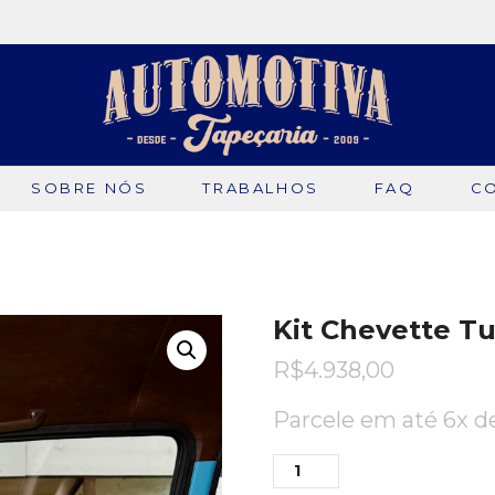
SOBRE NÓS
TRABALHOS
FAQ
C
Kit Chevette Tu
R$
4.938,00
Parcele em até 6x 