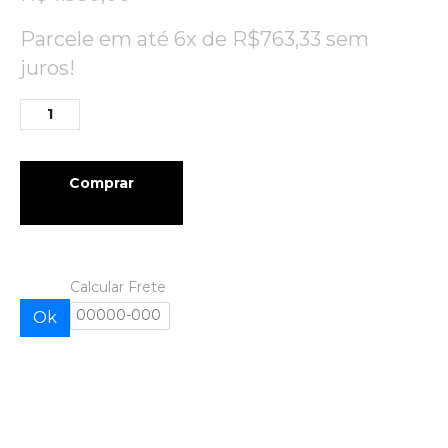
Parcele em até 6x de
R$
763,33
sem
juros!
Comprar
Calcular Frete
Ok