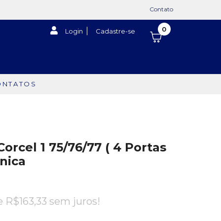
Contato
0
Login
Cadastre-se
ONTATOS
orcel 1 75/76/77 ( 4 Portas
ônica
de
R$
163,33
sem juros!