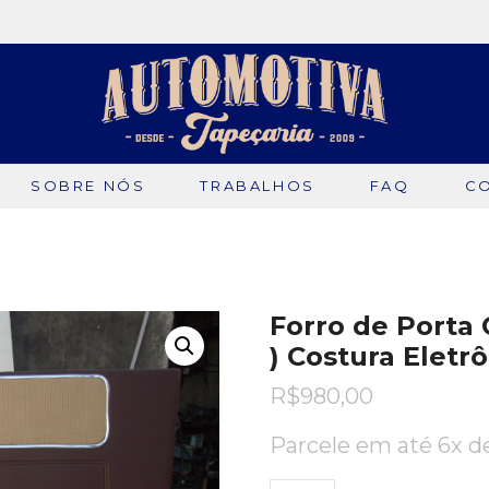
SOBRE NÓS
TRABALHOS
FAQ
C
Forro de Porta C
) Costura Eletr
R$
980,00
Parcele em até 6x 