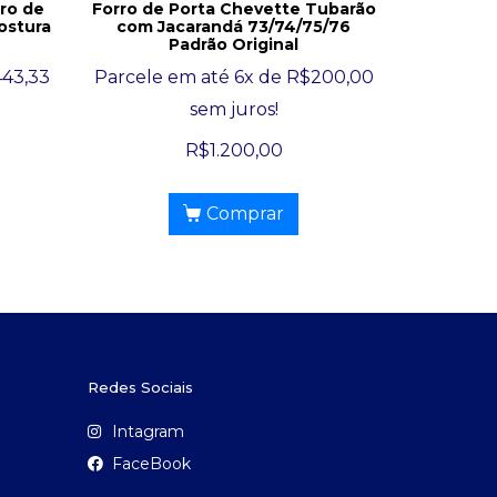
ro de
Forro de Porta Chevette Tubarão
ostura
com Jacarandá 73/74/75/76
Padrão Original
443,33
Parcele em até 6x de
R$
200,00
sem juros!
R$
1.200,00
Comprar
Redes Sociais
Intagram
FaceBook