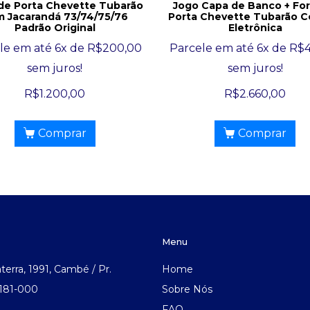
 de Porta Chevette Tubarão
Jogo Capa de Banco + For
 Jacarandá 73/74/75/76
Porta Chevette Tubarão C
Padrão Original
Eletrônica
le em até 6x de
R$
200,00
Parcele em até 6x de
R$
sem juros!
sem juros!
R$
1.200,00
R$
2.660,00
Comprar
Comprar
Menu
aterra, 1991, Cambé / Pr.
Home
.181-000
Sobre Nós
FAQ