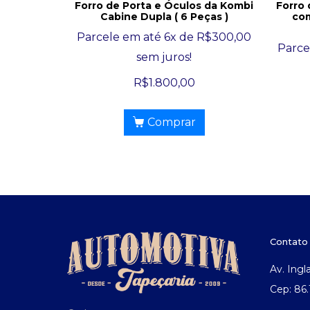
Forro de Porta e Óculos da Kombi
Forro
Cabine Dupla ( 6 Peças )
com
Parcele em até 6x de
R$
300,00
Parce
sem juros!
R$
1.800,00
Comprar
Contato
Av. Ingl
Cep: 86