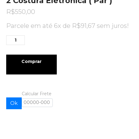
2 Costura Eletrônica ( Par )
R$
550,00
Parcele em até 6x de
R$
91,67
sem juros!
Comprar
Calcular Frete
Ok