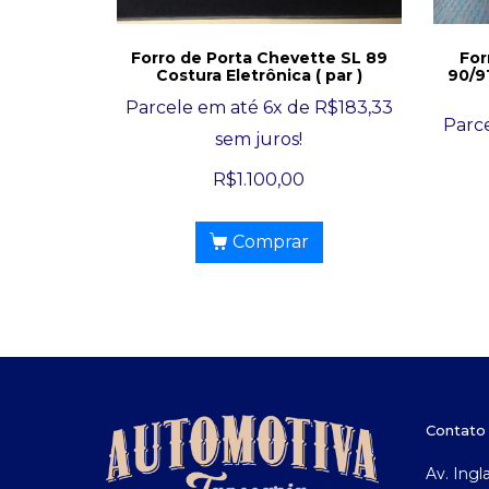
Forro de Porta Chevette SL 89
For
Costura Eletrônica ( par )
90/9
Parcele em até 6x de
R$
183,33
Parc
sem juros!
R$
1.100,00
Comprar
Contato
Av. Ingl