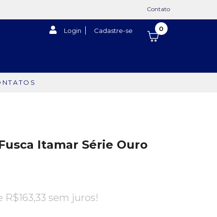
Contato
0
Login
Cadastre-se
ONTATOS
Fusca Itamar Série Ouro
de
R$
163,33
sem juros!