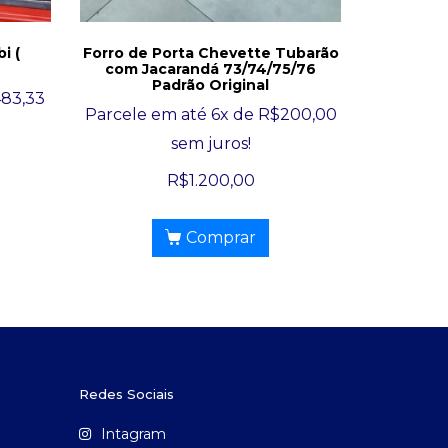
i (
Forro de Porta Chevette Tubarão
com Jacarandá 73/74/75/76
Padrão Original
483,33
Parcele em até 6x de
R$
200,00
sem juros!
R$
1.200,00
Comprar
Redes Sociais
Intagram