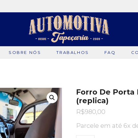
SOBRE NÓS
TRABALHOS
FAQ
C
Forro De Porta 
(replica)
R$
980,00
Parcele em até 6x 