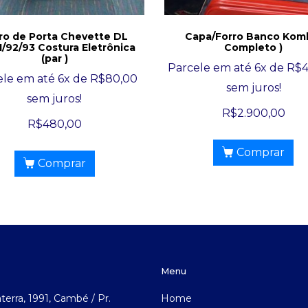
ro de Porta Chevette DL
Capa/Forro Banco Komb
1/92/93 Costura Eletrônica
Completo )
(par )
Parcele em até 6x de
R$
ele em até 6x de
R$
80,00
sem juros!
sem juros!
R$
2.900,00
R$
480,00
Comprar
Comprar
Menu
aterra, 1991, Cambé / Pr.
Home