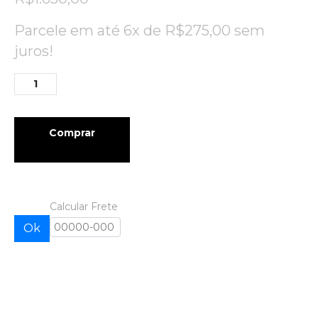
Parcele em até 6x de
R$
275,00
sem
juros!
Comprar
Calcular Frete
Ok