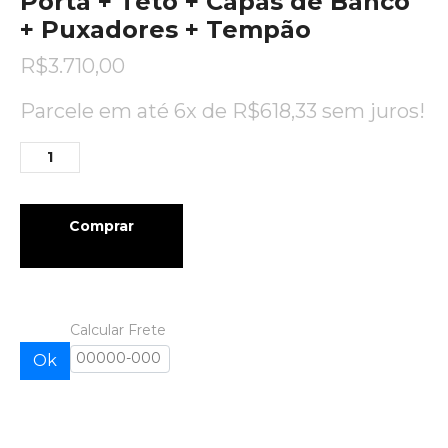
Porta + Teto + Capas de Banco
+ Puxadores + Tempão
R$
3.710,00
Parcele em até 6x de
R$
618,33
sem juros!
Comprar
Calcular Frete
Ok