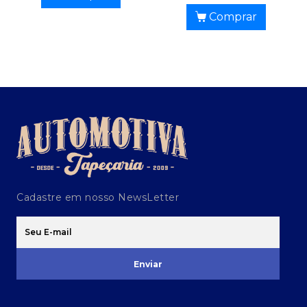
Comprar
Cadastre em nosso NewsLetter
Enviar