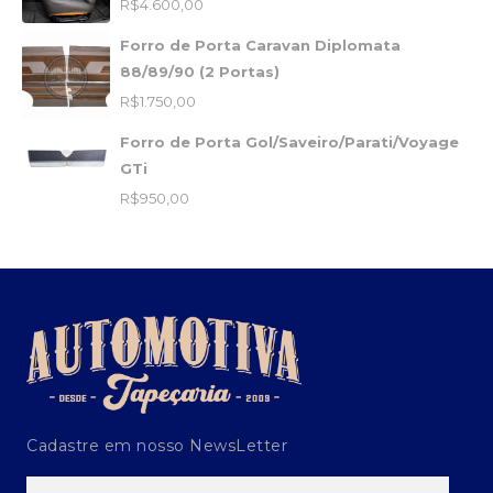
R$
4.600,00
Forro de Porta Caravan Diplomata
88/89/90 (2 Portas)
R$
1.750,00
Forro de Porta Gol/Saveiro/Parati/Voyage
GTi
R$
950,00
Cadastre em nosso NewsLetter