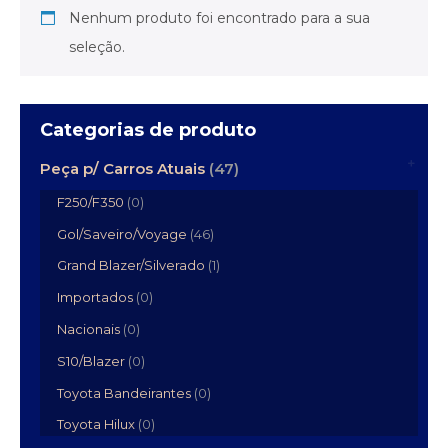
Nenhum produto foi encontrado para a sua
seleção.
Categorias de produto
Peça p/ Carros Atuais
(47)
F250/F350
(0)
Gol/Saveiro/Voyage
(46)
Grand Blazer/Silverado
(1)
Importados
(0)
Nacionais
(0)
S10/Blazer
(0)
Toyota Bandeirantes
(0)
Toyota Hilux
(0)