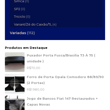
Simca
(0)
SP2
(0)
Triciclo
(0)
Variant/Zé do Caixão/TL
(4)
Variadas
(112)
Produtos em Destaque
Puxador Porta Fusca/Brasilia 73 À 75 (
unidade )
R$
70,00
Forro de Porta Opala Comodoro 88/89/90
(2 Portas)
R$
1.980,00
Jogo de Bancos Fiat 147 Restaurados +
Capas Novas