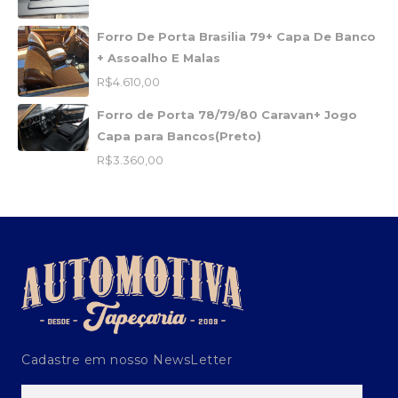
Forro De Porta Brasilia 79+ Capa De Banco
+ Assoalho E Malas
R$
4.610,00
Forro de Porta 78/79/80 Caravan+ Jogo
Capa para Bancos(Preto)
R$
3.360,00
Cadastre em nosso NewsLetter