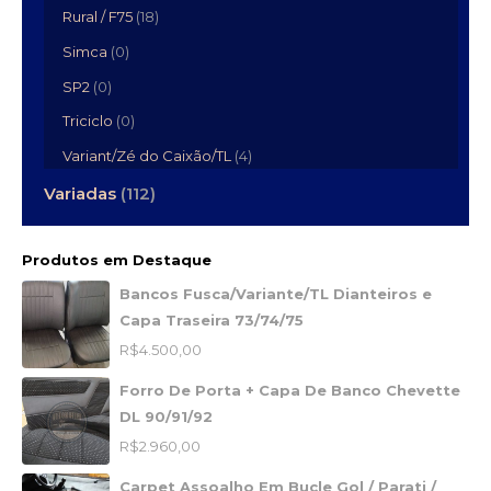
Rural / F75
(18)
Simca
(0)
SP2
(0)
Triciclo
(0)
Variant/Zé do Caixão/TL
(4)
Variadas
(112)
Produtos em Destaque
Bancos Fusca/Variante/TL Dianteiros e
Capa Traseira 73/74/75
R$
4.500,00
Forro De Porta + Capa De Banco Chevette
DL 90/91/92
R$
2.960,00
Carpet Assoalho Em Bucle Gol / Parati /