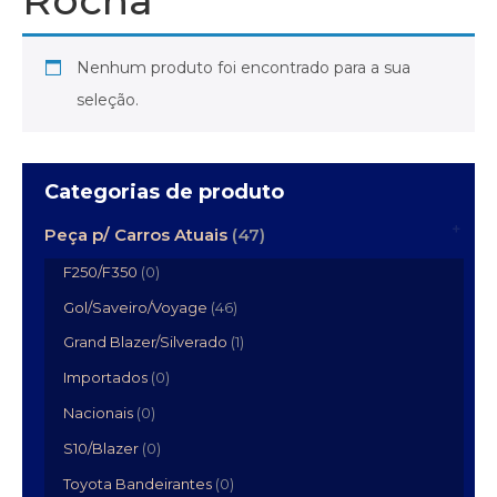
Nenhum produto foi encontrado para a sua
seleção.
Categorias de produto
Peça p/ Carros Atuais
(47)
F250/F350
(0)
Gol/Saveiro/Voyage
(46)
Grand Blazer/Silverado
(1)
Importados
(0)
Nacionais
(0)
S10/Blazer
(0)
Toyota Bandeirantes
(0)