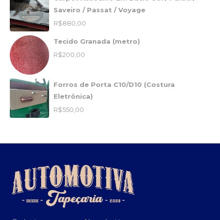
Saveiro / Passat / Voyage
R$
880,00
Tecido Granada (metro)
R$
200,00
Forros de Porta C10/D10 (Costura
Eletrônica)
R$
550,00